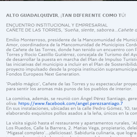
𝗔𝗟𝗧𝗢 𝗚𝗨𝗔𝗗𝗔𝗟𝗤𝗨𝗜𝗩𝗜𝗥, ¡𝗧𝗔𝗡 𝗗𝗜𝗙𝗘𝗥𝗘𝗡𝗧𝗘 𝗖𝗢𝗠𝗢 𝗧Ú!
ENCUENTRO INSTITUCIONAL Y EMPRESARIAL
CAÑETE DE LAS TORRES, '𝘚𝘶𝘦ñ𝘢, 𝘴𝘪𝘦𝘯𝘵𝘦, 𝘴𝘢𝘣𝘰𝘳𝘦𝘢...𝘊𝘢ñ𝘦𝘵𝘦 𝘥𝘦 𝘭
Emilio Monterroso, presidente de la Mancomunidad de Municip
Amor, coordinadora de la Mancomunidad de Municipios Cordobes
de Cañete de las Torres, donde han tenido un encuentro con Fe
Torres y Rocío Castillo Gutiérrez, concejala de Turismo del Ay
de desarrollar la puesta en marcha del Plan de Impulso Turísti
las iniciativas del municipio a incluir en el Plan de Sostenibili
proyecto impulsado desde la propia institución supramunicipal 
Fondos Europeos Next Generation.
'Pueblo mágico', Cañete de las Torres y su espectacular proyecto
para sentir los aromas más puros de los pueblos de interior.
La comitiva, además, se reunió con Ángel Pérez Santiago, ger
oliva: 
https://www.facebook.com/angel.perezsantiago.7
En sus instalaciones, ubicadas en la calle Pedro Gómez, 10,
elaborando exquisitos pollos asados a la leña, únicos en la co
La visita siguió hasta el restaurante y apartamentos rurales,
Los Ruedos, Calle la Barrera, 2. Matías Vega, propietario, dele
'Migasal completo'...¡deliciosas!. Sabiduría culinaria, que logr