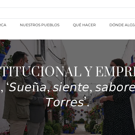
RCA
NUESTROS PUEBLOS
QUÉ HACER
DÓNDE ALOJ
TITUCIONAL Y EMPR
𝘢, 𝘴𝘪𝘦𝘯𝘵𝘦, 𝘴𝘢𝘣𝘰𝘳𝘦𝘢
𝘛𝘰𝘳𝘳𝘦𝘴’.