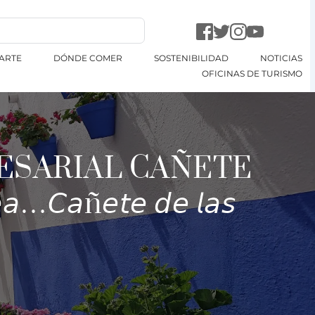
ARTE
DÓNDE COMER
SOSTENIBILIDAD
NOTICIAS
OFICINAS DE TURISMO
ESARIAL CAÑETE
…𝘊𝘢ñ𝘦𝘵𝘦 𝘥𝘦 𝘭𝘢𝘴