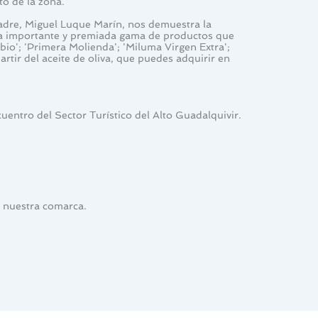
to de la zona.
adre, Miguel Luque Marín, nos demuestra la 
una importante y premiada gama de productos que 
o'; 'Primera Molienda'; 'Miluma Virgen Extra'; 
tir del aceite de oliva, que puedes adquirir en 
entro del Sector Turístico del Alto Guadalquivir.
e nuestra comarca.