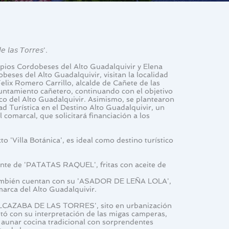
𝘢𝘴 𝘛𝘰𝘳𝘳𝘦𝘴'.
ios Cordobeses del Alto Guadalquivir y Elena 
es del Alto Guadalquivir, visitan la localidad 
lix Romero Carrillo, alcalde de Cañete de las 
untamiento cañetero, continuando con el objetivo 
co del Alto Guadalquivir. Asimismo, se plantearon 
dad Turística en el Destino Alto Guadalquivir, un 
comarcal, que solicitará financiación a los 
 'Villa Botánica', es ideal como destino turístico 
ente de 'PATATAS RAQUEL', fritas con aceite de 
 también cuentan con su 'ASADOR DE LEÑA LOLA', 
marca del Alto Guadalquivir.
 'ALCAZABA DE LAS TORRES', sito en urbanización 
itó con su interpretación de las migas camperas, 
a aunar cocina tradicional con sorprendentes 