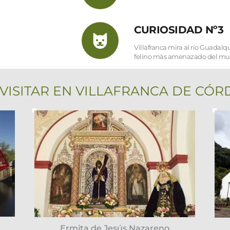
CURIOSIDAD Nº3
Villafranca mira al río Guadalqui
felino más amenazado del mund
VISITAR EN VILLAFRANCA DE CÓ
Ermita de Jesús Nazareno