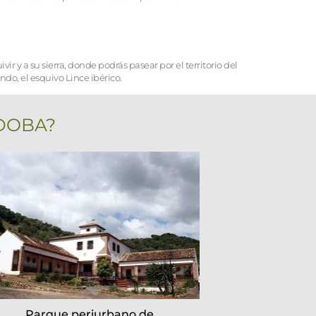
vir y a su sierra, donde podrás pasear por el territorio del 
o, el esquivo Lince ibérico.
RDOBA?
Parque periurbano de