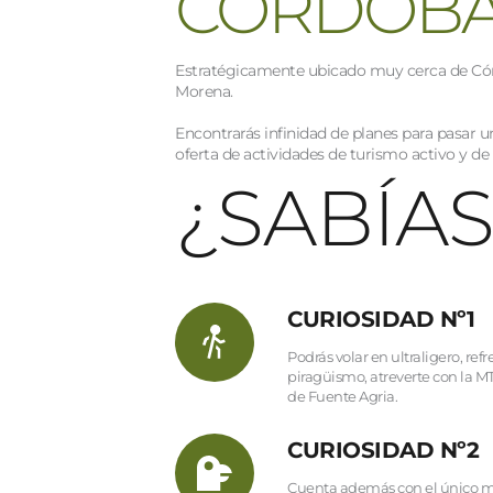
CÓRDOB
Estratégicamente ubicado muy cerca de Córdo
Morena.
Encontrarás infinidad de planes para pasar u
oferta de actividades de turismo activo y de
¿SABÍAS
CURIOSIDAD Nº1
Podrás volar en ultraligero, ref
piragüismo, atreverte con la M
de Fuente Agria.
CURIOSIDAD Nº2
Cuenta además con el único mi