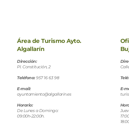
Área de Turismo Ayto. 
Of
Algallarín
Bu
Dirección: 
Dire
Pl. Constitución, 2
Call
Teléfono:
 957 16 63 98 
Telé
E-mail: 
E-ma
ayuntamiento@algallarin.es
turi
Horario: 
Hora
De Lunes a Domingo: 
Juev
09:00h-22:00h. 
17:00
18:0