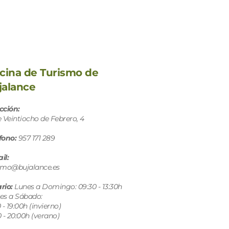
icina de Turismo de 
jalance
cción:
e Veintiocho de Febrero, 4
fono:
 957 171 289
il:
smo@bujalance.es
rio: 
Lunes a Domingo: 09:30 - 13:30h
es a Sábado: 
 - 19:00h (invierno)
0 - 20:00h (verano)