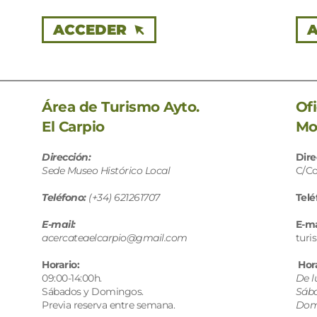
ACCEDER
Área de Turismo Ayto.
Of
El Carpio 
Mo
Dirección:
Dire
Sede Museo Histórico Local
C/Co
Teléfono:
(+34) 621261707
Telé
E-mail:
E-ma
acercateaelcarpio@gmail.com
tur
Horario:
 Hor
09:00-14:00h. 
De l
Sábados y Domingos. 
Sába
Previa reserva entre semana. 
Domi