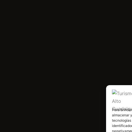
Para brindar
almacenar y/
tecnologías
identificado
negativamen