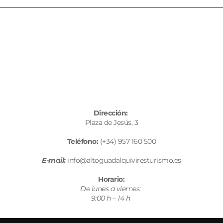
Dirección: 
Plaza de Jesús, 3
Teléfono: 
(+34) 
957 160 500
E-mail:
info@altoguadalquiviresturismo.es
Horario:
De lunes a viernes: 
9:00 h – 14 h