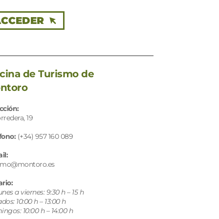
ACCEDER
icina de Turismo de 
ntoro
cción: 
rredera, 19
fono: 
(+34)
957 160 089
il: 
ismo@montoro.es
ario:
unes a viernes: 9:30 h – 15 h
dos: 10:00 h – 13:00 h
ngos: 10:00 h – 14:00 h