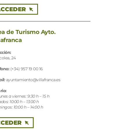
ACCEDER
ea de Turismo Ayto.
lafranca
cción: 
lcolea, 24
fono: 
(+34) 957 19 00 16
il:
 ayuntamiento@villafranca.es
rio:
unes a viernes: 9:30 h – 15 h
dos: 10:00 h – 13:00 h
ngos: 10:00 h – 14:00 h
CCEDER