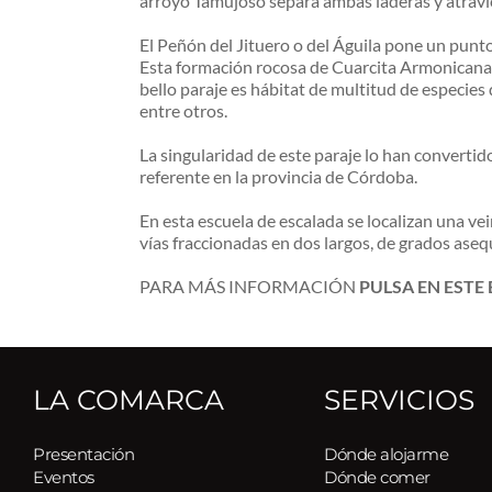
arroyo Tamujoso separa ambas laderas y atraviesa
El Peñón del Jituero o del Águila pone un punto
Esta formación rocosa de Cuarcita Armonicana 
bello paraje es hábitat de multitud de especies d
entre otros.
La singularidad de este paraje lo han convertid
referente en la provincia de Córdoba.
En esta escuela de escalada se localizan una ve
vías fraccionadas en dos largos, de grados aseq
PARA MÁS INFORMACIÓN 
PULSA EN ESTE
LA COMARCA
SERVICIOS
Presentación
Dónde alojarme
Eventos
Dónde comer