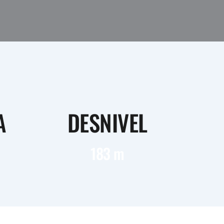
A
DESNIVEL
183 m