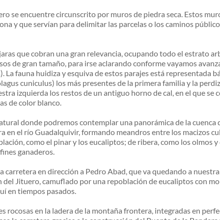
dero se encuentre circunscrito por muros de piedra seca. Estos mur
ona y que servían para delimitar las parcelas o los caminos públic
e jaras que cobran una gran relevancia, ocupando todo el estrato a
ersos de gran tamaño, para irse aclarando conforme vayamos avan
). La fauna huidiza y esquiva de estos parajes está representada b
lagus cuniculus) los más presentes de la primera familia y la perdiz
a izquierda los restos de un antiguo horno de cal, en el que se coc
as de color blanco.
natural donde podremos contemplar una panorámica de la cuenca de
a en el río Guadalquivir, formando meandros entre los macizos cu
ación, como el pinar y los eucaliptos; de ribera, como los olmos y 
 fines ganaderos.
a carretera en dirección a Pedro Abad, que va quedando a nuestra 
 del Jituero, camuflado por una repoblación de eucaliptos con monte
aquí en tiempos pasados.
 rocosas en la ladera de la montaña frontera, integradas en perfec