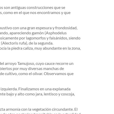
os son antiguas construcciones que se 
os, como en el que nos encontramos y que 
rbustivo con una gran espesura y frondosidad, 
zando, apareciendo gamón (Asphodelus 
ásicamente por lagomorfos y faisánidos, siendo 
 (Alectoris rufa), de la segunda.
ía la piedra caliza, muy abundante en la zona, 
l arroyo Tamujoso, cuyo cauce recorre un 
biertos por muy diversas manchas de 
de cultivo, como el olivar. Observamos que 
izquierda. Finalizamos en una explanada 
 bajo y alto como jara, lentisco y coscoja, 
ta armonía con la vegetación circundante. El 