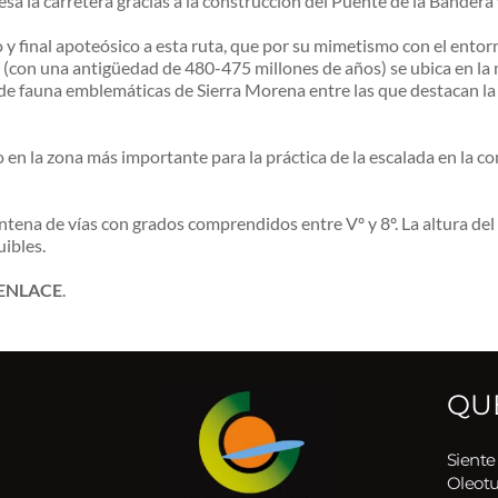
 la carretera gracias a la construcción del Puente de la Bandera y 
 y final apoteósico a esta ruta, que por su mimetismo con el entor
(con una antigüedad de 480-475 millones de años) se ubica en la m
e fauna emblemáticas de Sierra Morena entre las que destacan la nutri
o en la zona más importante para la práctica de la escalada en la c
intena de vías con grados comprendidos entre Vº y 8º. La altura del
uibles.
 ENLACE
.
QU
Siente
Oleot