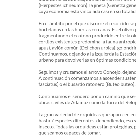
(Herpestes ichneumon), la jineta (Genetta gene
cuya economía está vinculada casi en su totalida
En el ámbito por el que discurre el recorrido se
hortelanas en las huertas cercanas. Es el oliv
fragmentando el ecotono producido entre la ol
cortijos existentes predomina la fauna antrópi
apus), avión común (Delichon urbica), golondrina
Continuamos, dejando a la izquierda la Estaci
urbano para devolverlas en óptimas condicione
Seguimos y cruzamos el arroyo Concejo, dejand
A continuación comenzamos a ascender suatencia
fasciatus) o el busardo ratonero (Buteo buteo).
Continuamos el sendero por un camino que se es
obras civiles de Adamuz como la Torre del Reloj 
La gran variedad de orquídeas que aparecen en 
hasta 7 especies diferentes, dependiendo, eso sí
insecto. Todas las orquídeas están protegidas, 
que seamos capaces de tomar.