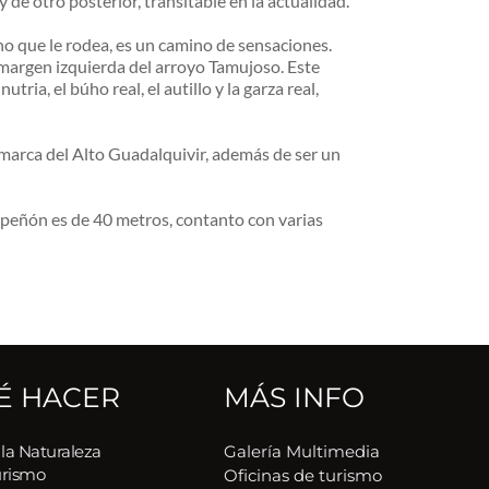
de otro posterior, transitable en la actualidad.
no que le rodea, es un camino de sensaciones.
argen izquierda del arroyo Tamujoso. Este 
a, el búho real, el autillo y la garza real, 
omarca del Alto Guadalquivir, además de ser un 
 peñón es de 40 metros, contanto con varias 
É HACER
MÁS INFO
 la Naturaleza
Galería Multimedia
urismo
Oficinas de turismo