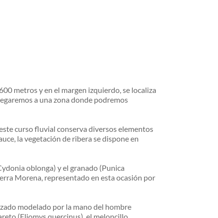
00 metros y en el margen izquierdo, se localiza 
y llegaremos a una zona donde podremos 
 este curso fluvial conserva diversos elementos 
uce, la vegetación de ribera se dispone en 
Cydonia oblonga) y el granado (Punica 
ierra Morena, representado en esta ocasión por 
ropizado modelado por la mano del hombre 
reto (Eliomys quercinus), el meloncillo 