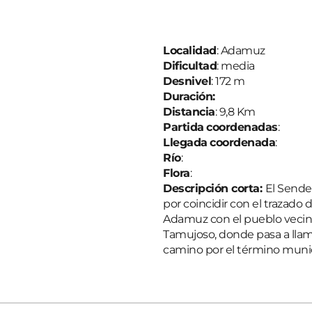
Localidad
: Adamuz
Dificultad
: media
Desnivel
: 172 m
Duración:
Distancia
: 9,8 Km
Partida
coordenadas
:
Llegada
coordenada
:
Río
:
Flora
:
Descripción corta: 
El Sende
por coincidir con el trazad
Adamuz con el pueblo vecino d
Tamujoso, donde pasa a llam
camino por el término munic