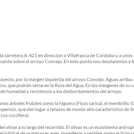
carretera A-421 en dirección a Villafranca de Córdoba y, a unos 6
 un puente sobre el arroyo Concejo. En este punto nos desviaremos 
trayecto, por la margen izquierda del arroyo Concejo. Aguas arriba,
zno, que podrán verse en la Ruta del Agua. En los márgenes de su ca
 de humedad y resistencia a los desbordamientos del arroyo.
nos árboles frutales como la higuera (Ficus carica), el membrillo (
spersos, que dan lugar a retazos de monte alto característico de S
rcus coccifera).
del olivar a lo largo del recorrido. El olivar es un ecosistema ant
el hábitat de numerosas aves, mamíferos y reptiles como el lirón ca