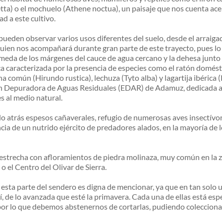
tta) o el mochuelo (Athene noctua), un paisaje que nos cuenta ace
d a este cultivo.
 pueden observar varios usos diferentes del suelo, desde el arraigado
o quien nos acompañará durante gran parte de este trayecto, pues 
meda de los márgenes del cauce de agua cercano y la dehesa junto
ca caracterizada por la presencia de especies como el ratón domé
 común (Hirundo rustica), lechuza (Tyto alba) y lagartija ibérica (
ón Depuradora de Aguas Residuales (EDAR) de Adamuz, dedicada a d
s al medio natural.
o atrás espesos cañaverales, refugio de numerosas aves insectívor
 de un nutrido ejército de predadores alados, en la mayoría de los
trecha con afloramientos de piedra molinaza, muy común en la zon
o el Centro del Olivar de Sierra.
esta parte del sendero es digna de mencionar, ya que en tan solo
, de lo avanzada que esté la primavera. Cada una de ellas está espec
por lo que debemos abstenernos de cortarlas, pudiendo coleccionar 