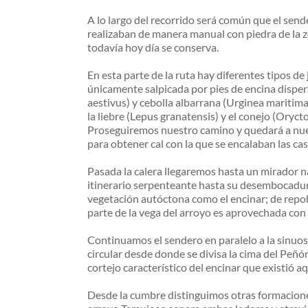
A lo largo del recorrido será común que el sen
realizaban de manera manual con piedra de la z
todavía hoy día se conserva.
En esta parte de la ruta hay diferentes tipos d
únicamente salpicada por pies de encina disp
aestivus) y cebolla albarrana (Urginea maritima
la liebre (Lepus granatensis) y el conejo (Orycto
Proseguiremos nuestro camino y quedará a nuestr
para obtener cal con la que se encalaban las cas
Pasada la calera llegaremos hasta un mirador 
itinerario serpenteante hasta su desembocadur
vegetación autóctona como el encinar; de repobl
parte de la vega del arroyo es aprovechada con
Continuamos el sendero en paralelo a la sinuos
circular desde donde se divisa la cima del Peñón
cortejo característico del encinar que existió 
Desde la cumbre distinguimos otras formaciones