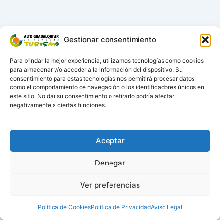
Gestionar consentimiento
Para brindar la mejor experiencia, utilizamos tecnologías como cookies
para almacenar y/o acceder a la información del dispositivo. Su
consentimiento para estas tecnologías nos permitirá procesar datos
como el comportamiento de navegación o los identificadores únicos en
este sitio. No dar su consentimiento o retirarlo podría afectar
negativamente a ciertas funciones.
Aceptar
Denegar
Ver preferencias
Todos los derechos © 2026 Turismo Alto Guadalquivir | Funciona
gracias a
Tema Astra para WordPress
Política de Cookies
Política de Privacidad
Aviso Legal